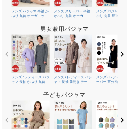
メンズ パジャマ 半袖 か
メンズ スリーパー 半袖
メンズ パジャマ 半袖
ぶり 丸首 オーガニック
かぶり 丸首 オーガニッ
ぶり 丸首 綿100％二
コットン100％薄地天竺
クコットン100％薄地天
ガーゼ(ダブルガーゼ
ニット 0502
竺ニット 0703
0504
男女兼用パジャマ
メンズ / レディース パジ
メンズ / レディース パジ
メンズ / レディース 
ャマ 長袖 かぶり 丸首 オ
ャマ 長袖 前開き テーラ
ーパー 五分袖 半袖 
ーガニックコットン
ーカラー 綿100％二重ガ
り 丸首 [ちきりんプ
100％薄地天竺ニット
ーゼ(ダブルガーゼ)
ュース] 綿100％二重
子どもパジャマ
0303
0306
ーゼ(ダブルガーゼ)
0609