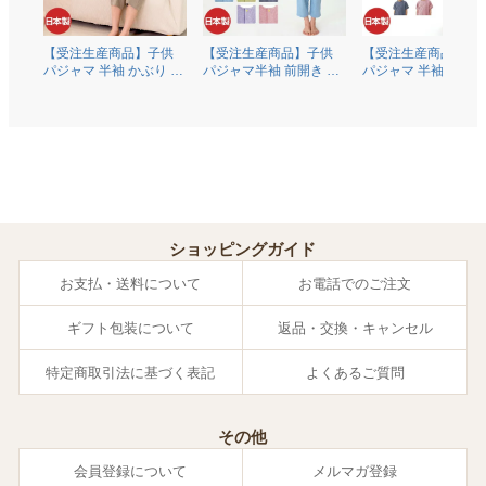
【受注生産商品】子供
【受注生産商品】子供
【受注生産商品】子
パジャマ 半袖 かぶり 丸
パジャマ半袖 前開き 衿
パジャマ 半袖 かぶり
首 綿100％二重ガーゼ
なし オーガニックコッ
首 オーガニックコッ
(ダブルガーゼ) 0370
トン100％薄地天竺ニッ
ン100％薄地天竺ニ
ト 0372
0374
ショッピングガイド
お支払・送料について
お電話でのご注文
ギフト包装について
返品・交換・キャンセル
特定商取引法に基づく表記
よくあるご質問
その他
会員登録について
メルマガ登録