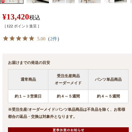
¥
13,420
税込
[
122
ポイント進呈 ]
5.00
（
2件
）
お届けまでの発送の目安
受注生産商品
通常商品
パンツ単品商品
オーダーメイド
約１～３営業日
約４～５週間
約４～５週間
※受注生産/オーダーメイド/パンツ単品商品は不良品を除く、お客様
都合の返品・交換は対象外となります。