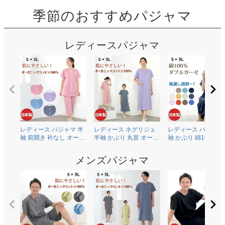
季節のおすすめパジャマ
レディースパジャマ
レディース パジャマ 半
レディース ネグリジェ
レディース パジャマ
袖 前開き 衿なし オーガ
半袖 かぶり 丸首 オーガ
袖 かぶり 綿100％二
ニックコットン100％薄
ニックコットン100％薄
ガーゼ(ダブルガーゼ
地天竺ニット 0601
地天竺ニット 0704
0602
メンズパジャマ