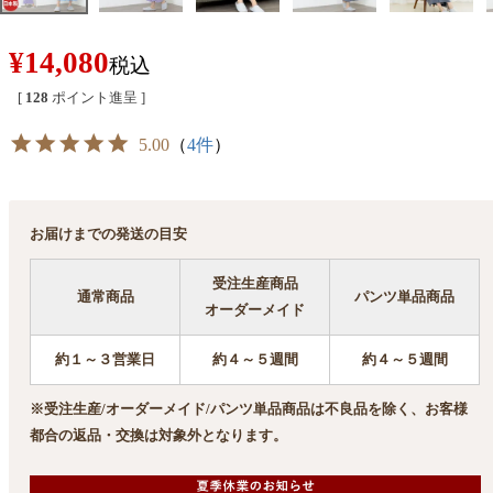
¥
14,080
税込
[
128
ポイント進呈 ]
5.00
（
4件
）
お届けまでの発送の目安
受注生産商品
通常商品
パンツ単品商品
オーダーメイド
約１～３営業日
約４～５週間
約４～５週間
※受注生産/オーダーメイド/パンツ単品商品は不良品を除く、お客様
都合の返品・交換は対象外となります。