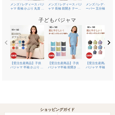
メンズ / レディース パジ
メンズ / レディース パジ
メンズ / レディース 
ャマ 長袖 かぶり 丸首 オ
ャマ 長袖 前開き テーラ
ーパー 五分袖 半袖 
ーガニックコットン
ーカラー 綿100％二重ガ
り 丸首 [ちきりんプ
100％薄地天竺ニット
ーゼ(ダブルガーゼ)
ュース] 綿100％二重
子どもパジャマ
0303
0306
ーゼ(ダブルガーゼ)
0609
【受注生産商品】子供
【受注生産商品】子供
【受注生産商品】子
パジャマ 半袖 かぶり 丸
パジャマ半袖 前開き 衿
パジャマ 半袖 かぶり
首 綿100％二重ガーゼ
なし オーガニックコッ
首 オーガニックコッ
(ダブルガーゼ) 0370
トン100％薄地天竺ニッ
ン100％薄地天竺ニ
ト 0372
0374
ショッピングガイド