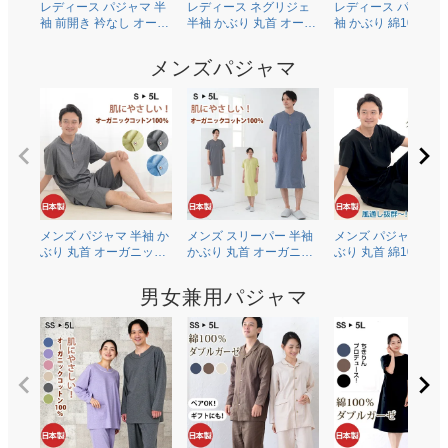
レディース パジャマ 半
レディース ネグリジェ
レディース パジャマ
袖 前開き 衿なし オーガ
半袖 かぶり 丸首 オーガ
袖 かぶり 綿100％二
ニックコットン100％薄
ニックコットン100％薄
ガーゼ(ダブルガーゼ
地天竺ニット 0601
地天竺ニット 0704
0602
メンズパジャマ
メンズ パジャマ 半袖 か
メンズ スリーパー 半袖
メンズ パジャマ 半袖
ぶり 丸首 オーガニック
かぶり 丸首 オーガニッ
ぶり 丸首 綿100％二
コットン100％薄地天竺
クコットン100％薄地天
ガーゼ(ダブルガーゼ
ニット 0502
竺ニット 0703
0504
男女兼用パジャマ