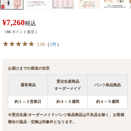
¥
7,260
税込
[
66
ポイント進呈 ]
5.00
（
1件
）
お届けまでの発送の目安
受注生産商品
通常商品
パンツ単品商品
オーダーメイド
約１～３営業日
約４～５週間
約４～５週間
※受注生産/オーダーメイド/パンツ単品商品は不良品を除く、お客様
都合の返品・交換は対象外となります。