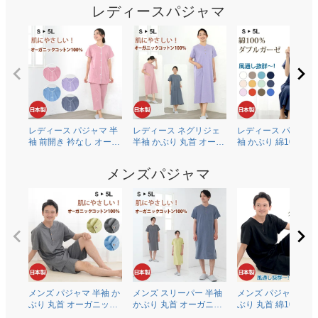
レディースパジャマ
レディース パジャマ 半
レディース ネグリジェ
レディース パジャマ
袖 前開き 衿なし オーガ
半袖 かぶり 丸首 オーガ
袖 かぶり 綿100％二
ニックコットン100％薄
ニックコットン100％薄
ガーゼ(ダブルガーゼ
地天竺ニット 0601
地天竺ニット 0704
0602
メンズパジャマ
メンズ パジャマ 半袖 か
メンズ スリーパー 半袖
メンズ パジャマ 半袖
ぶり 丸首 オーガニック
かぶり 丸首 オーガニッ
ぶり 丸首 綿100％二
コットン100％薄地天竺
クコットン100％薄地天
ガーゼ(ダブルガーゼ