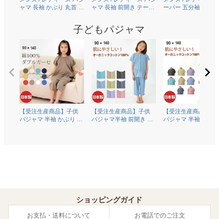
ャマ 長袖 かぶり 丸首 オ
ャマ 長袖 前開き テーラ
ーパー 五分袖 半袖 
ーガニックコットン
ーカラー 綿100％二重ガ
り 丸首 [ちきりんプ
100％薄地天竺ニット
ーゼ(ダブルガーゼ)
ュース] 綿100％二重
子どもパジャマ
0303
0306
ーゼ(ダブルガーゼ)
0609
【受注生産商品】子供
【受注生産商品】子供
【受注生産商品】子
パジャマ 半袖 かぶり 丸
パジャマ半袖 前開き 衿
パジャマ 半袖 かぶり
首 綿100％二重ガーゼ
なし オーガニックコッ
首 オーガニックコッ
(ダブルガーゼ) 0370
トン100％薄地天竺ニッ
ン100％薄地天竺ニ
ト 0372
0374
ショッピングガイド
お支払・送料について
お電話でのご注文