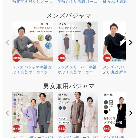
袖 前開き 衿なし オーガ
半袖 かぶり 丸首 オーガ
袖 かぶり 綿100％二
ニックコットン100％薄
ニックコットン100％薄
ガーゼ(ダブルガーゼ
地天竺ニット 0601
地天竺ニット 0704
0602
メンズパジャマ
メンズ パジャマ 半袖 か
メンズ スリーパー 半袖
メンズ パジャマ 半袖
ぶり 丸首 オーガニック
かぶり 丸首 オーガニッ
ぶり 丸首 綿100％二
コットン100％薄地天竺
クコットン100％薄地天
ガーゼ(ダブルガーゼ
ニット 0502
竺ニット 0703
0504
男女兼用パジャマ
メンズ / レディース パジ
メンズ / レディース パジ
メンズ / レディース 