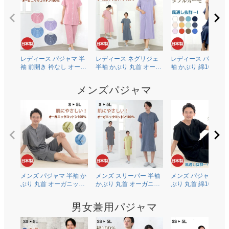
レディース パジャマ 半
レディース ネグリジェ
レディース パジャマ
袖 前開き 衿なし オーガ
半袖 かぶり 丸首 オーガ
袖 かぶり 綿100％二
ニックコットン100％薄
ニックコットン100％薄
ガーゼ(ダブルガーゼ
地天竺ニット 0601
地天竺ニット 0704
0602
メンズパジャマ
メンズ パジャマ 半袖 か
メンズ スリーパー 半袖
メンズ パジャマ 半袖
ぶり 丸首 オーガニック
かぶり 丸首 オーガニッ
ぶり 丸首 綿100％二
コットン100％薄地天竺
クコットン100％薄地天
ガーゼ(ダブルガーゼ
ニット 0502
竺ニット 0703
0504
男女兼用パジャマ