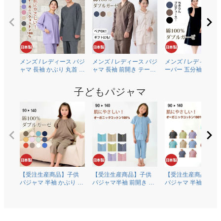
メンズ / レディース パジ
メンズ / レディース パジ
メンズ / レディース 
ャマ 長袖 かぶり 丸首 オ
ャマ 長袖 前開き テーラ
ーパー 五分袖 半袖 
ーガニックコットン
ーカラー 綿100％二重ガ
り 丸首 [ちきりんプ
100％薄地天竺ニット
ーゼ(ダブルガーゼ)
ュース] 綿100％二重
子どもパジャマ
0303
0306
ーゼ(ダブルガーゼ)
0609
【受注生産商品】子供
【受注生産商品】子供
【受注生産商品】子
パジャマ 半袖 かぶり 丸
パジャマ半袖 前開き 衿
パジャマ 半袖 かぶり
首 綿100％二重ガーゼ
なし オーガニックコッ
首 オーガニックコッ
(ダブルガーゼ) 0370
トン100％薄地天竺ニッ
ン100％薄地天竺ニ
ト 0372
0374