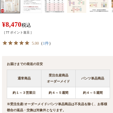
¥
8,470
税込
[
77
ポイント進呈 ]
5.00
（
1件
）
お届けまでの発送の目安
受注生産商品
通常商品
パンツ単品商品
オーダーメイド
約１～３営業日
約４～５週間
約４～５週間
※受注生産/オーダーメイド/パンツ単品商品は不良品を除く、お客様
都合の返品・交換は対象外となります。