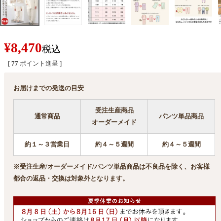
¥
8,470
税込
[
77
ポイント進呈 ]
お届けまでの発送の目安
受注生産商品
通常商品
パンツ単品商品
オーダーメイド
約１～３営業日
約４～５週間
約４～５週間
※受注生産/オーダーメイド/パンツ単品商品は不良品を除く、お客様
都合の返品・交換は対象外となります。