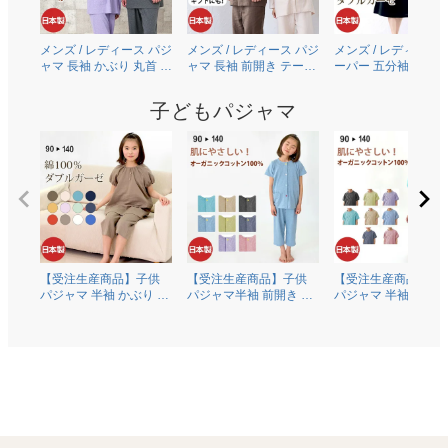
メンズ / レディース パジ
メンズ / レディース パジ
メンズ / レディース 
ャマ 長袖 かぶり 丸首 オ
ャマ 長袖 前開き テーラ
ーパー 五分袖 半袖 
ーガニックコットン
ーカラー 綿100％二重ガ
り 丸首 [ちきりんプ
100％薄地天竺ニット
ーゼ(ダブルガーゼ)
ュース] 綿100％二重
子どもパジャマ
0303
0306
ーゼ(ダブルガーゼ)
0609
【受注生産商品】子供
【受注生産商品】子供
【受注生産商品】子
パジャマ 半袖 かぶり 丸
パジャマ半袖 前開き 衿
パジャマ 半袖 かぶり
首 綿100％二重ガーゼ
なし オーガニックコッ
首 オーガニックコッ
(ダブルガーゼ) 0370
トン100％薄地天竺ニッ
ン100％薄地天竺ニ
ト 0372
0374