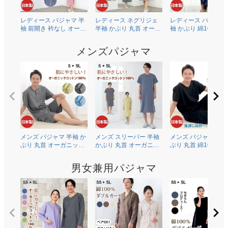
レディース パジャマ 半
レディース ネグリジェ
レディース パジャマ
袖 前開き 衿なし オーガ
半袖 かぶり 丸首 オーガ
袖 かぶり 綿100％二
ニックコットン100％薄
ニックコットン100％薄
ガーゼ(ダブルガーゼ
地天竺ニット 0601
地天竺ニット 0704
0602
メンズパジャマ
メンズ パジャマ 半袖 か
メンズ スリーパー 半袖
メンズ パジャマ 半袖
ぶり 丸首 オーガニック
かぶり 丸首 オーガニッ
ぶり 丸首 綿100％二
コットン100％薄地天竺
クコットン100％薄地天
ガーゼ(ダブルガーゼ
ニット 0502
竺ニット 0703
0504
男女兼用パジャマ