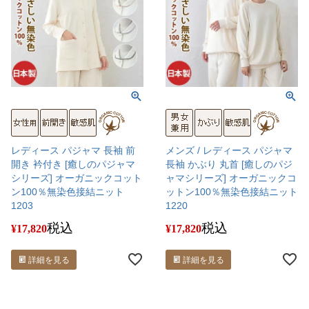
レディース パジャマ 長袖 前
メンズ / レディース パジャマ
開き 衿付き [癒しのパジャマ
長袖 かぶり 丸首 [癒しのパジ
シリーズ] オーガニックコット
ャマシリーズ] オーガニックコ
ン100％無染色接結ニット
ットン100％無染色接結ニット
1203
1220
税込
税込
¥
17,820
¥
17,820
詳細を見る
詳細を見る