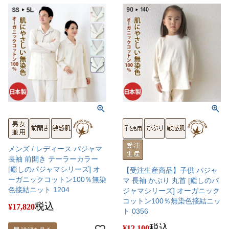
メンズ / レディース パジャマ
長袖 前開き テーラーカラー
[癒しのパジャマシリーズ] オ
【受注生産商品】子供 パジャ
ーガニックコットン100％無染
マ 長袖 かぶり 丸首 [癒しのパ
色接結ニット 1204
ジャマシリーズ] オーガニック
コットン100％無染色接結ニッ
税込
¥
17,820
ト 0356
税込
¥
12,100