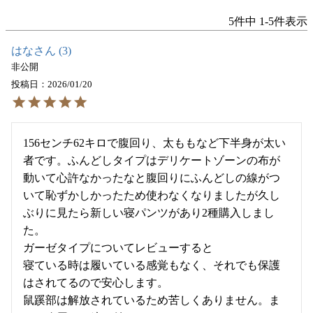
5
件中
1
-
5
件表示
はな
3
非公開
投稿日
2026/01/20
156センチ62キロで腹回り、太ももなど下半身が太い
者です。ふんどしタイプはデリケートゾーンの布が
動いて心許なかったなと腹回りにふんどしの線がつ
いて恥ずかしかったため使わなくなりましたが久し
ぶりに見たら新しい寝パンツがあり2種購入しまし
た。

ガーゼタイプについてレビューすると

寝ている時は履いている感覚もなく、それでも保護
はされてるので安心します。

鼠蹊部は解放されているため苦しくありません。ま