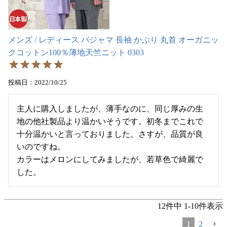
メンズ / レディース パジャマ 長袖 かぶり 丸首 オーガニッ
クコットン100％薄地天竺ニット 0303
投稿日
2022/10/25
主人に購入しましたが、薄手なのに、同じ厚みの生
地の他社製品より温かいそうです。初冬までこれで
十分温かいと言っておりました。さすが、品質が良
いのですね。

カラーはメロンにしてみましたが、若草色で綺麗で
した。
12
件中
1
-
10
件表示
1
2