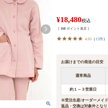
¥
18,480
税込
[
168
ポイント進呈 ]
4.93
（
15件
）
お届けまでの発送の目安
通常商品
約１～３営業日
※受注生産/オーダーメイ
返品・交換は対象外となり