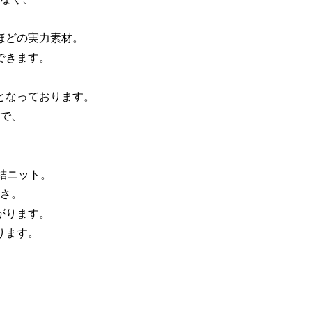
ほどの実力素材。
できます。
となっております。
で、
結ニット。
さ。
がります。
ります。
！