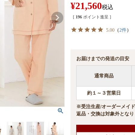
¥
21,560
税込
[
196
ポイント進呈 ]
5.00
（
2件
）
お届けまでの発送の目安
通常商品
約１～３営業日
※受注生産/オーダーメイ
返品・交換は対象外となり