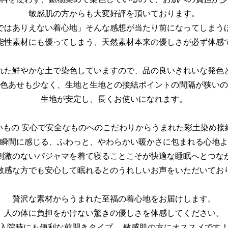
敏感肌の方からも大変好評を頂いております。
ではありえない着心地」そんな感想が当たり前になってしまう
能性素材にも優ってしまう、天然素材本来の優しさが必ず体感
れた鮮やかな土で染色していますので、品の良いきれいな発色
色あせも少なく、生地と生地との接結ポイントの間隔が狭いの
生地が安定し、長くお使いになれます。
いもの 安心で安全なものへのこだわりからうまれた彩土染め接
瞬間に感じる、ふわっと、やわらかい暖かさに包まれる心地よ
刺激のないパジャマを着て寝ることこそが快適な睡眠へとつな
敏感な方でも安心して眠れるとのうれしいお声をいただいてお
贅沢な素材からうまれた至福の着心地をお届けします。
人の体に負担をかけない驚きの優しさを体感してください。
入院時にも便利な前開きタイプ。 敏感肌の方にオススメです