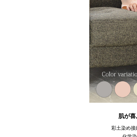
肌が喜
彩土染め接
化学染