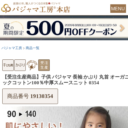
MENU
パジャマ工房
商品一覧
【受注生産商品】子供 パジャマ 長袖 かぶり 丸首 オーガ
ックコットン100％中厚スムースニット 0354
商品番号
19130354