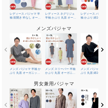
レディース パジャマ 半
レディース ネグリジェ
レディース パジャマ
袖 前開き 衿なし オーガ
半袖 かぶり 丸首 オーガ
袖 かぶり 綿100％二
ニックコットン100％薄
ニックコットン100％薄
ガーゼ(ダブルガーゼ
地天竺ニット 0601
地天竺ニット 0704
0602
メンズパジャマ
メンズ パジャマ 半袖 か
メンズ スリーパー 半袖
メンズ パジャマ 半袖
ぶり 丸首 オーガニック
かぶり 丸首 オーガニッ
ぶり 丸首 綿100％二
コットン100％薄地天竺
クコットン100％薄地天
ガーゼ(ダブルガーゼ
ニット 0502
竺ニット 0703
0504
男女兼用パジャマ