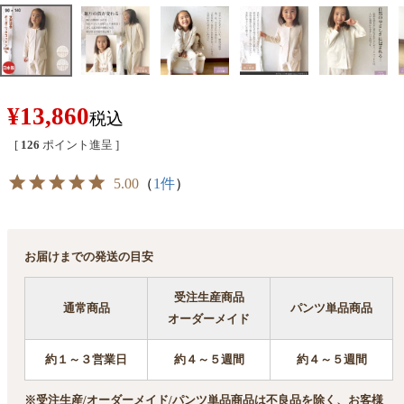
¥
13,860
税込
[
126
ポイント進呈 ]
5.00
（
1件
）
お届けまでの発送の目安
受注生産商品
通常商品
パンツ単品商品
オーダーメイド
約１～３営業日
約４～５週間
約４～５週間
※受注生産/オーダーメイド/パンツ単品商品は不良品を除く、お客様