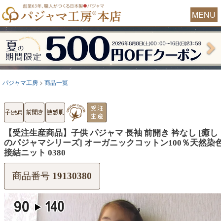
MENU
パジャマ工房
商品一覧
【受注生産商品】子供 パジャマ 長袖 前開き 衿なし [癒し
のパジャマシリーズ] オーガニックコットン100％天然染
接結ニット 0380
商品番号
19130380