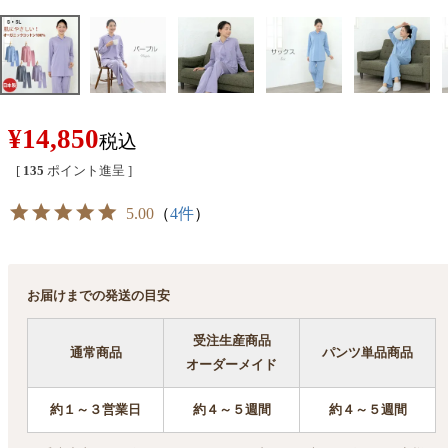
¥
14,850
税込
[
135
ポイント進呈 ]
5.00
（
4件
）
お届けまでの発送の目安
受注生産商品
通常商品
パンツ単品商品
オーダーメイド
約１～３営業日
約４～５週間
約４～５週間