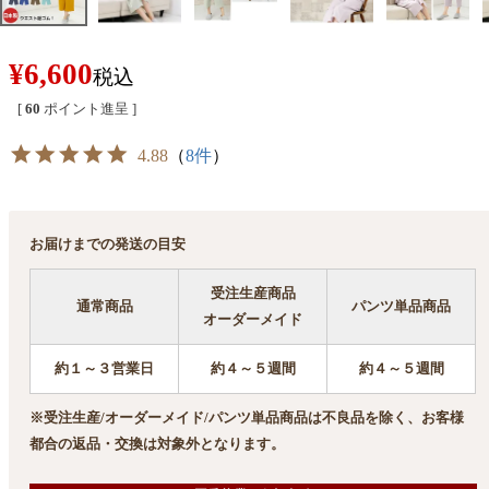
¥
6,600
税込
[
60
ポイント進呈 ]
4.88
（
8件
）
お届けまでの発送の目安
受注生産商品
通常商品
パンツ単品商品
オーダーメイド
約１～３営業日
約４～５週間
約４～５週間
※受注生産/オーダーメイド/パンツ単品商品は不良品を除く、お客様
都合の返品・交換は対象外となります。