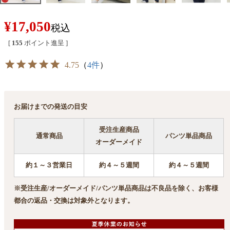
¥
17,050
税込
[
155
ポイント進呈 ]
4.75
（
4件
）
お届けまでの発送の目安
受注生産商品
通常商品
パンツ単品商品
オーダーメイド
約１～３営業日
約４～５週間
約４～５週間
※受注生産/オーダーメイド/パンツ単品商品は不良品を除く、お客様
都合の返品・交換は対象外となります。