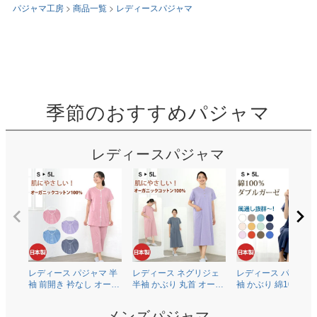
パジャマ工房
商品一覧
レディースパジャマ
季節のおすすめパジャマ
レディースパジャマ
レディース パジャマ 半
レディース ネグリジェ
レディース パジャマ
袖 前開き 衿なし オーガ
半袖 かぶり 丸首 オーガ
袖 かぶり 綿100％二
ニックコットン100％薄
ニックコットン100％薄
ガーゼ(ダブルガーゼ
地天竺ニット 0601
地天竺ニット 0704
0602
メンズパジャマ