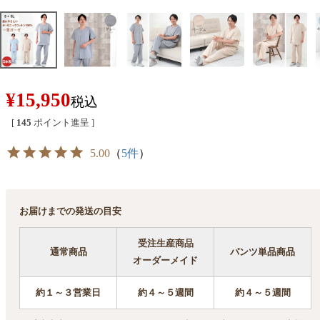
¥
15,950
税込
[
145
ポイント進呈 ]
5.00
（
5件
）
お届けまでの発送の目安
受注生産商品
通常商品
パンツ単品商品
オーダーメイド
約１～３営業日
約４～５週間
約４～５週間