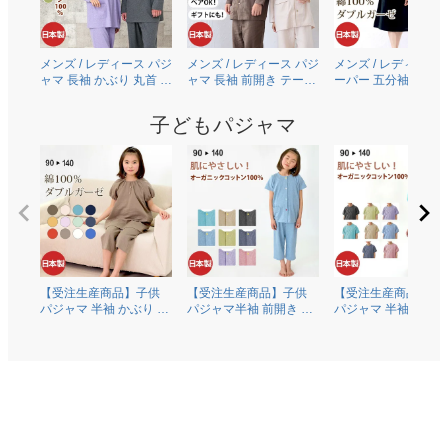
メンズ / レディース パジ
メンズ / レディース パジ
メンズ / レディース 
ャマ 長袖 かぶり 丸首 オ
ャマ 長袖 前開き テーラ
ーパー 五分袖 半袖 
ーガニックコットン
ーカラー 綿100％二重ガ
り 丸首 [ちきりんプ
100％薄地天竺ニット
ーゼ(ダブルガーゼ)
ュース] 綿100％二重
子どもパジャマ
0303
0306
ーゼ(ダブルガーゼ)
0609
【受注生産商品】子供
【受注生産商品】子供
【受注生産商品】子
パジャマ 半袖 かぶり 丸
パジャマ半袖 前開き 衿
パジャマ 半袖 かぶり
首 綿100％二重ガーゼ
なし オーガニックコッ
首 オーガニックコッ
(ダブルガーゼ) 0370
トン100％薄地天竺ニッ
ン100％薄地天竺ニ
ト 0372
0374