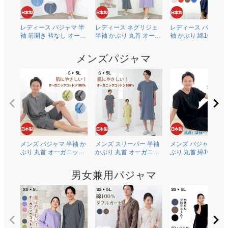
レディース パジャマ 半
レディース ネグリジェ
レディース パジャマ
袖 前開き 衿なし オーガ
半袖 かぶり 丸首 オーガ
袖 かぶり 綿100％二
ニックコットン100％薄
ニックコットン100％薄
ガーゼ(ダブルガーゼ
地天竺ニット 0601
地天竺ニット 0704
0602
メンズパジャマ
メンズ パジャマ 半袖 か
メンズ スリーパー 半袖
メンズ パジャマ 半袖
ぶり 丸首 オーガニック
かぶり 丸首 オーガニッ
ぶり 丸首 綿100％二
コットン100％薄地天竺
クコットン100％薄地天
ガーゼ(ダブルガーゼ
ニット 0502
竺ニット 0703
0504
男女兼用パジャマ