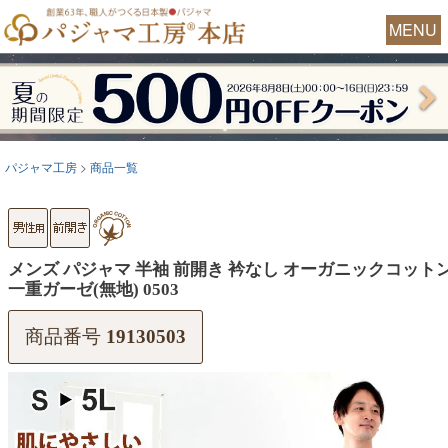
MENU
パジャマ工房
商品一覧
メンズ パジャマ 半袖 前開き 衿なし オーガニックコット
一重ガーゼ(無地) 0503
商品番号
19130503