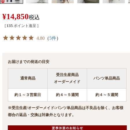
¥
14,850
税込
[
135
ポイント進呈 ]
4.80
（
5件
）
お届けまでの発送の目安
受注生産商品
通常商品
パンツ単品商品
オーダーメイド
約１～３営業日
約４～５週間
約４～５週間
※受注生産/オーダーメイド/パンツ単品商品は不良品を除く、お客様
都合の返品・交換は対象外となります。