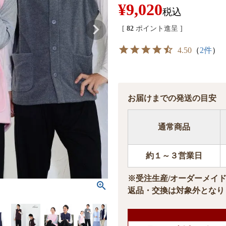
¥
9,020
税込
[
82
ポイント進呈 ]
4.50
（
2件
）
お届けまでの発送の目安
通常商品
約１～３営業日
※受注生産/オーダーメイ
返品・交換は対象外となり