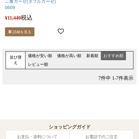
二重ガーゼ(ダブルガーゼ)
0609
税込
¥
11,440
詳細を見る
価格が安い順
価格が高い順
新着順
おすすめ順
並び替
え
レビュー順
7
件中
1
-
7
件表示
ショッピングガイド
お支払・送料について
お電話でのご注文