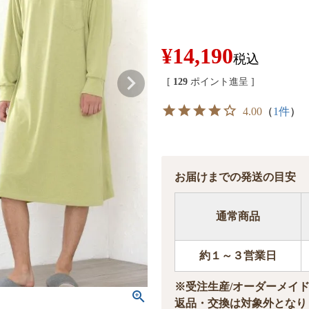
¥
14,190
税込
[
129
ポイント進呈 ]
4.00
（
1件
）
お届けまでの発送の目安
通常商品
約１～３営業日
※受注生産/オーダーメイ
返品・交換は対象外となり