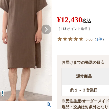
¥
12,430
税込
[
113
ポイント進呈 ]
5.00
（
1件
）
お届けまでの発送の目安
通常商品
約１～３営業日
※受注生産/オーダーメイ
返品・交換は対象外となり