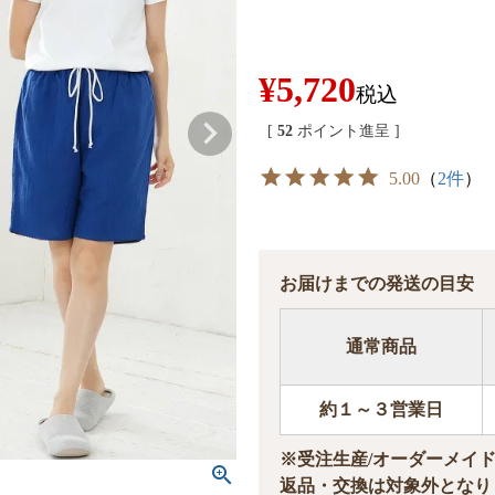
¥
5,720
税込
[
52
ポイント進呈 ]
5.00
（
2件
）
お届けまでの発送の目安
通常商品
約１～３営業日
※受注生産/オーダーメイ
返品・交換は対象外となり