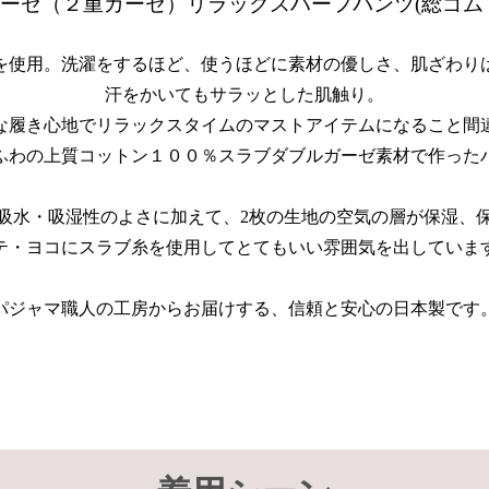
ーゼ（２重ガーゼ）リラックスハーフパンツ(総ゴム
を使用。洗濯をするほど、使うほどに素材の優しさ、肌ざわり
汗をかいてもサラッとした肌触り。
な履き心地でリラックスタイムのマストアイテムになること間
ふわの上質コットン１００％スラブダブルガーゼ素材で作った
吸水・吸湿性のよさに加えて、2枚の生地の空気の層が保湿、
テ・ヨコにスラブ糸を使用してとてもいい雰囲気を出していま
パジャマ職人の工房からお届けする、信頼と安心の日本製です