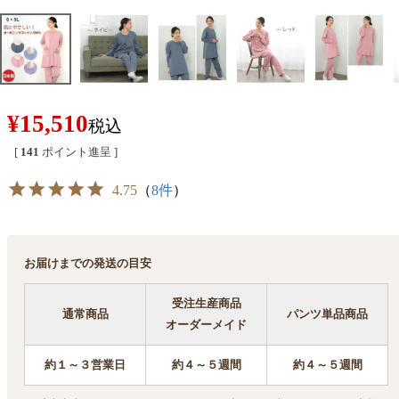
¥
15,510
税込
[
141
ポイント進呈 ]
4.75
（
8件
）
お届けまでの発送の目安
受注生産商品
通常商品
パンツ単品商品
オーダーメイド
約１～３営業日
約４～５週間
約４～５週間