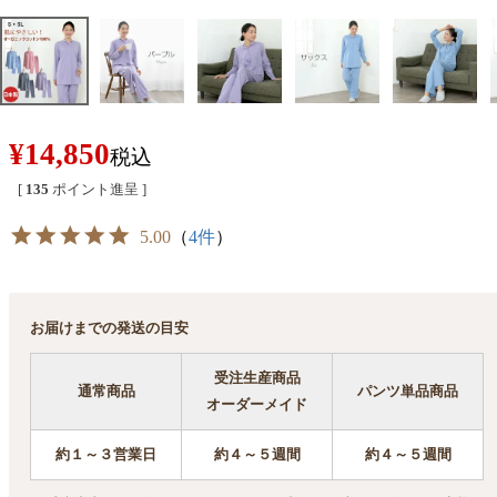
¥
14,850
税込
[
135
ポイント進呈 ]
5.00
（
4件
）
お届けまでの発送の目安
受注生産商品
通常商品
パンツ単品商品
オーダーメイド
約１～３営業日
約４～５週間
約４～５週間