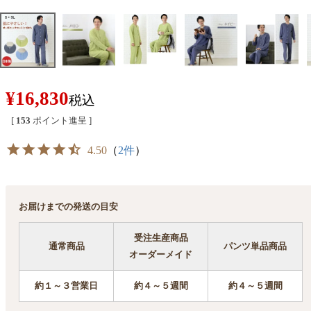
¥
16,830
税込
[
153
ポイント進呈 ]
4.50
（
2件
）
お届けまでの発送の目安
受注生産商品
通常商品
パンツ単品商品
オーダーメイド
約１～３営業日
約４～５週間
約４～５週間