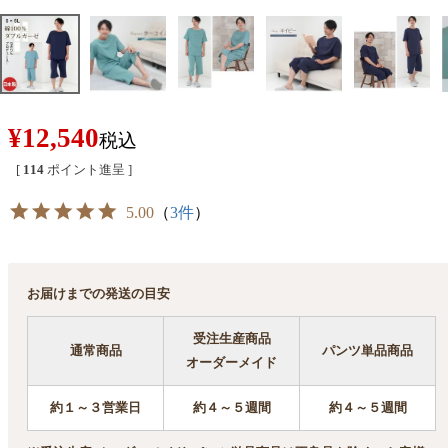
¥
12,540
税込
[
114
ポイント進呈 ]
5.00
（
3件
）
お届けまでの発送の目安
受注生産商品
通常商品
パンツ単品商品
オーダーメイド
約１～３営業日
約４～５週間
約４～５週間