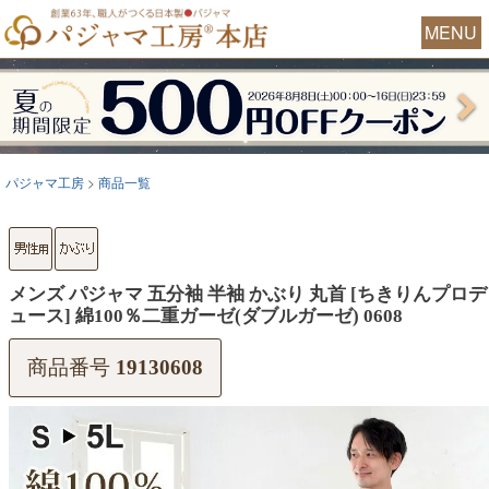
MENU
パジャマ工房
商品一覧
メンズ パジャマ 五分袖 半袖 かぶり 丸首 [ちきりんプロデ
ュース] 綿100％二重ガーゼ(ダブルガーゼ) 0608
商品番号
19130608