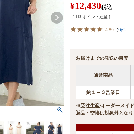
¥
12,430
税込
[
113
ポイント進呈 ]
4.89
（
9件
）
お届けまでの発送の目安
通常商品
約１～３営業日
※受注生産/オーダーメイ
返品・交換は対象外となり