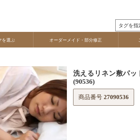
検索
マを選ぶ
オーダーメイド・部分修正
洗えるリネン敷パッド 
(90536)
商品番号
27090536