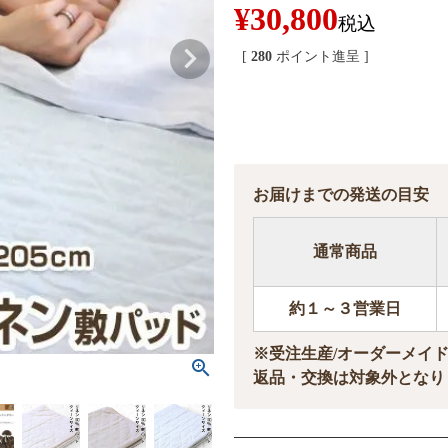
¥
30,800
税込
[
280
ポイント進呈 ]
お届けまでの発送の目安
通常商品
約１～３営業日
※受注生産/オーダーメイ
返品・交換は対象外となり