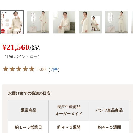
¥
21,560
税込
[
196
ポイント進呈 ]
5.00
（
7件
）
お届けまでの発送の目安
受注生産商品
通常商品
パンツ単品商品
オーダーメイド
約１～３営業日
約４～５週間
約４～５週間