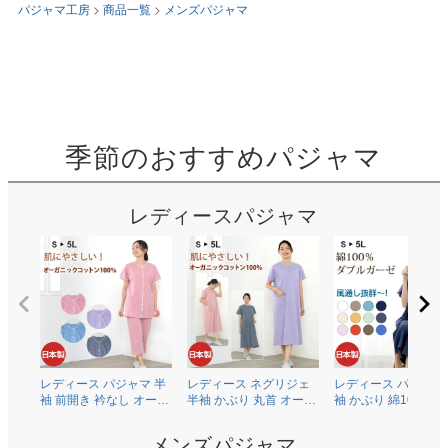
パジャマ工房
商品一覧
メンズパジャマ
季節のおすすめパジャマ
レディースパジャマ
レディース パジャマ 半
レディース ネグリジェ
レディース パジャマ
袖 前開き 衿なし オーガ
半袖 かぶり 丸首 オーガ
袖 かぶり 綿100％二
ニックコットン100％薄
ニックコットン100％薄
ガーゼ(ダブルガーゼ
地天竺ニット 0601
地天竺ニット 0704
0602
メンズパジャマ