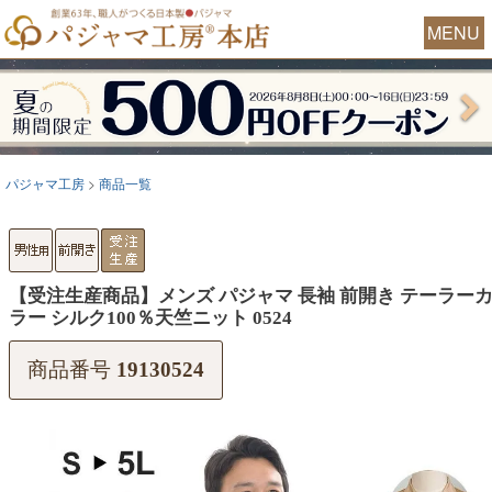
MENU
パジャマ工房
商品一覧
【受注生産商品】メンズ パジャマ 長袖 前開き テーラー
ラー シルク100％天竺ニット 0524
商品番号
19130524