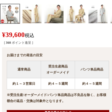
¥
39,600
税込
[
360
ポイント進呈 ]
お届けまでの発送の目安
受注生産商品
通常商品
パンツ単品商品
オーダーメイド
約１～３営業日
約４～５週間
約４～５週間
※受注生産/オーダーメイド/パンツ単品商品は不良品を除く、お客様
都合の返品・交換は対象外となります。