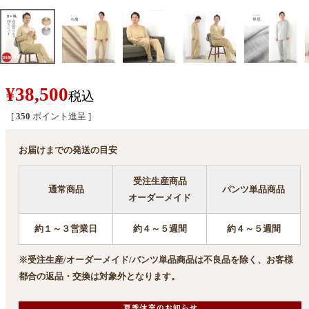
¥
38,500
税込
[
350
ポイント進呈 ]
お届けまでの発送の目安
受注生産商品
通常商品
パンツ単品商品
オーダーメイド
約１～３営業日
約４～５週間
約４～５週間
※受注生産/オーダーメイド/パンツ単品商品は不良品を除く、お客様
都合の返品・交換は対象外となります。