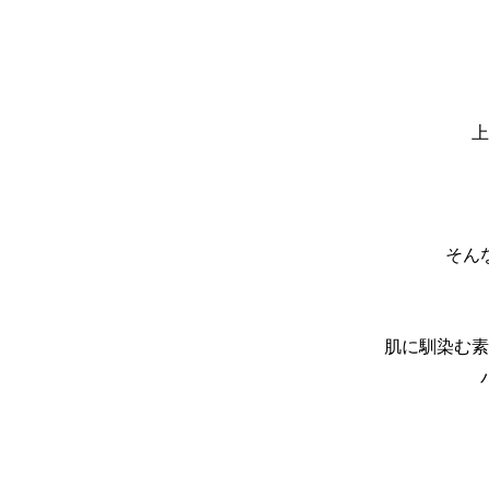
上
そん
肌に馴染む素