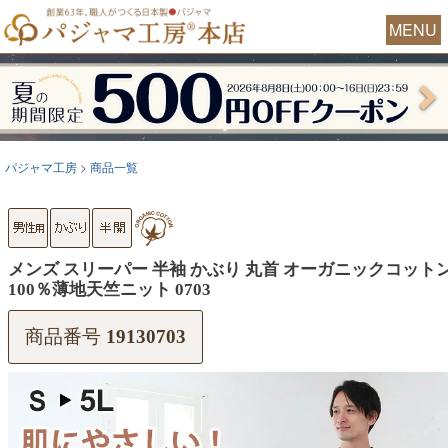
MENU
パジャマ工房
商品一覧
メンズ スリーパー 半袖 かぶり 丸首 オーガニックコット
100％薄地天竺ニット 0703
商品番号
19130703