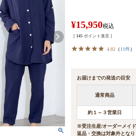
¥
15,950
税込
[
145
ポイント進呈 ]
4.82
（
11件
）
お届けまでの発送の目安
通常商品
約１～３営業日
※受注生産/オーダーメイ
返品・交換は対象外となり