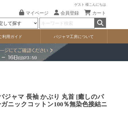
ゲスト 様こんにちは
マイページ
会員登録
カート
ご利用ガイド
パジャマ工房について
 パジャマ 長袖 かぶり 丸首 [癒しのパ
ーガニックコットン100％無染色接結ニ