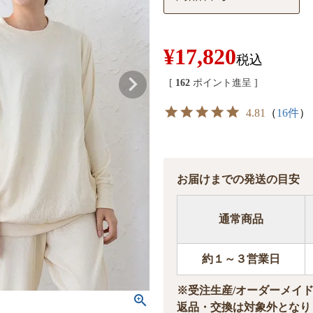
¥
17,820
税込
[
162
ポイント進呈 ]
4.81
（
16件
）
お届けまでの発送の目安
通常商品
約１～３営業日
※受注生産/オーダーメイ
返品・交換は対象外となり