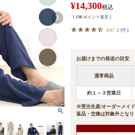
¥
14,300
税込
[
130
ポイント進呈 ]
4.67
（
3件
）
お届けまでの発送の目安
通常商品
約１～３営業日
※受注生産/オーダーメイ
返品・交換は対象外となり