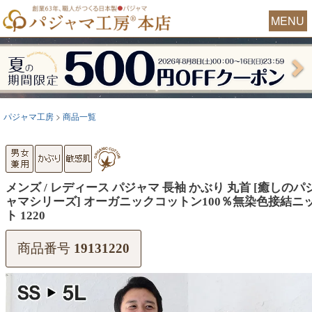
MENU
パジャマ工房
商品一覧
メンズ / レディース パジャマ 長袖 かぶり 丸首 [癒しのパ
ャマシリーズ] オーガニックコットン100％無染色接結ニ
ト 1220
商品番号
19131220