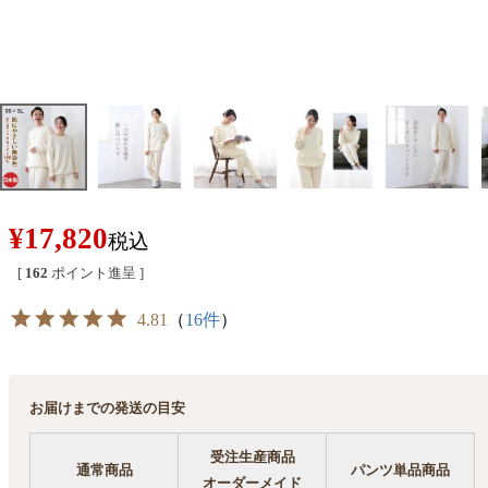
¥
17,820
税込
[
162
ポイント進呈 ]
4.81
（
16件
）
お届けまでの発送の目安
受注生産商品
通常商品
パンツ単品商品
オーダーメイド