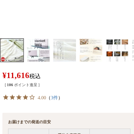
¥
11,616
税込
[
106
ポイント進呈 ]
4.00
（
3件
）
お届けまでの発送の目安