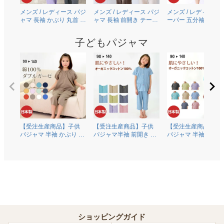
メンズ / レディース パジ
メンズ / レディース パジ
メンズ / レディース 
ャマ 長袖 かぶり 丸首 オ
ャマ 長袖 前開き テーラ
ーパー 五分袖 半袖 
ーガニックコットン
ーカラー 綿100％二重ガ
り 丸首 [ちきりんプ
100％薄地天竺ニット
ーゼ(ダブルガーゼ)
ュース] 綿100％二重
子どもパジャマ
0303
0306
ーゼ(ダブルガーゼ)
0609
【受注生産商品】子供
【受注生産商品】子供
【受注生産商品】子
パジャマ 半袖 かぶり 丸
パジャマ半袖 前開き 衿
パジャマ 半袖 かぶり
首 綿100％二重ガーゼ
なし オーガニックコッ
首 オーガニックコッ
(ダブルガーゼ) 0370
トン100％薄地天竺ニッ
ン100％薄地天竺ニ
ト 0372
0374
ショッピングガイド