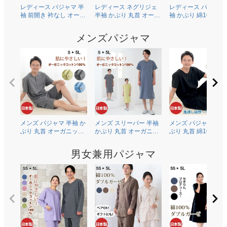
レディース パジャマ 半
レディース ネグリジェ
レディース パジャマ
袖 前開き 衿なし オーガ
半袖 かぶり 丸首 オーガ
袖 かぶり 綿100％二
ニックコットン100％薄
ニックコットン100％薄
ガーゼ(ダブルガーゼ
地天竺ニット 0601
地天竺ニット 0704
0602
メンズパジャマ
メンズ パジャマ 半袖 か
メンズ スリーパー 半袖
メンズ パジャマ 半袖
ぶり 丸首 オーガニック
かぶり 丸首 オーガニッ
ぶり 丸首 綿100％二
コットン100％薄地天竺
クコットン100％薄地天
ガーゼ(ダブルガーゼ
ニット 0502
竺ニット 0703
0504
男女兼用パジャマ