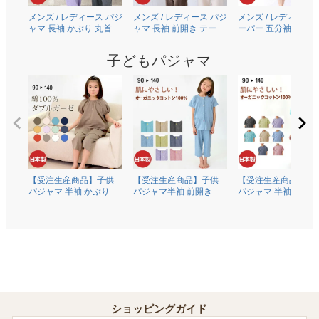
メンズ / レディース パジ
メンズ / レディース パジ
メンズ / レディース 
ャマ 長袖 かぶり 丸首 オ
ャマ 長袖 前開き テーラ
ーパー 五分袖 半袖 
ーガニックコットン
ーカラー 綿100％二重ガ
り 丸首 [ちきりんプ
100％薄地天竺ニット
ーゼ(ダブルガーゼ)
ュース] 綿100％二重
子どもパジャマ
0303
0306
ーゼ(ダブルガーゼ)
0609
【受注生産商品】子供
【受注生産商品】子供
【受注生産商品】子
パジャマ 半袖 かぶり 丸
パジャマ半袖 前開き 衿
パジャマ 半袖 かぶり
首 綿100％二重ガーゼ
なし オーガニックコッ
首 オーガニックコッ
(ダブルガーゼ) 0370
トン100％薄地天竺ニッ
ン100％薄地天竺ニ
ト 0372
0374
ショッピングガイド