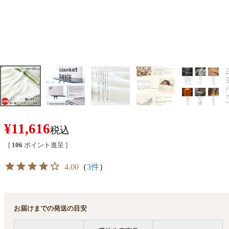
¥
11,616
税込
[
106
ポイント進呈 ]
4.00
（
3件
）
お届けまでの発送の目安