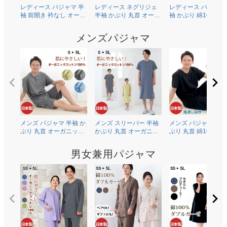
レディース パジャマ 半
レディース ネグリジェ
レディース パジャマ
袖 前開き 衿なし オーガ
半袖 かぶり 丸首 オーガ
袖 かぶり 綿100％二
ニックコットン100％薄
ニックコットン100％薄
ガーゼ(ダブルガーゼ
地天竺ニット 0601
地天竺ニット 0704
0602
メンズパジャマ
メンズ パジャマ 半袖 か
メンズ スリーパー 半袖
メンズ パジャマ 半袖
ぶり 丸首 オーガニック
かぶり 丸首 オーガニッ
ぶり 丸首 綿100％二
コットン100％薄地天竺
クコットン100％薄地天
ガーゼ(ダブルガーゼ
ニット 0502
竺ニット 0703
0504
男女兼用パジャマ