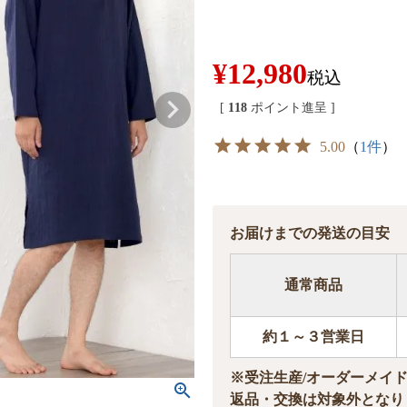
¥
12,980
税込
[
118
ポイント進呈 ]
5.00
（
1件
）
お届けまでの発送の目安
通常商品
約１～３営業日
※受注生産/オーダーメイ
返品・交換は対象外となり