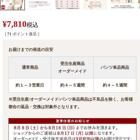
¥
7,810
税込
[
71
ポイント進呈 ]
お届けまでの発送の目安
受注生産商品
通常商品
パンツ単品商品
オーダーメイド
約１～３営業日
約４～５週間
約４～５週間
※受注生産/オーダーメイド/パンツ単品商品は不良品を除く、お客様
都合の返品・交換は対象外となります。