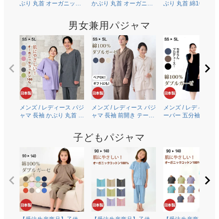
ぶり 丸首 オーガニック
かぶり 丸首 オーガニッ
ぶり 丸首 綿100％二
コットン100％薄地天竺
クコットン100％薄地天
ガーゼ(ダブルガーゼ
ニット 0502
竺ニット 0703
0504
男女兼用パジャマ
メンズ / レディース パジ
メンズ / レディース パジ
メンズ / レディース 
ャマ 長袖 かぶり 丸首 オ
ャマ 長袖 前開き テーラ
ーパー 五分袖 半袖 
ーガニックコットン
ーカラー 綿100％二重ガ
り 丸首 [ちきりんプ
100％薄地天竺ニット
ーゼ(ダブルガーゼ)
ュース] 綿100％二重
子どもパジャマ
0303
0306
ーゼ(ダブルガーゼ)
0609