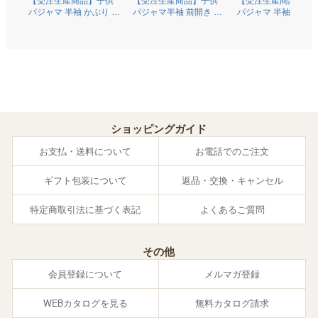
【受注生産商品】子供
【受注生産商品】子供
【受注生産商品】子
パジャマ 半袖 かぶり 丸
パジャマ半袖 前開き 衿
パジャマ 半袖 かぶり
首 綿100％二重ガーゼ
なし オーガニックコッ
首 オーガニックコッ
(ダブルガーゼ) 0370
トン100％薄地天竺ニッ
ン100％薄地天竺ニ
ト 0372
0374
ショッピングガイド
お支払・送料について
お電話でのご注文
ギフト包装について
返品・交換・キャンセル
特定商取引法に基づく表記
よくあるご質問
その他
会員登録について
メルマガ登録
WEBカタログを見る
無料カタログ請求