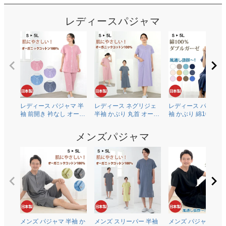
レディースパジャマ
レディース パジャマ 半
レディース ネグリジェ
レディース パジャマ
袖 前開き 衿なし オーガ
半袖 かぶり 丸首 オーガ
袖 かぶり 綿100％二
ニックコットン100％薄
ニックコットン100％薄
ガーゼ(ダブルガーゼ
地天竺ニット 0601
地天竺ニット 0704
0602
メンズパジャマ
メンズ パジャマ 半袖 か
メンズ スリーパー 半袖
メンズ パジャマ 半袖