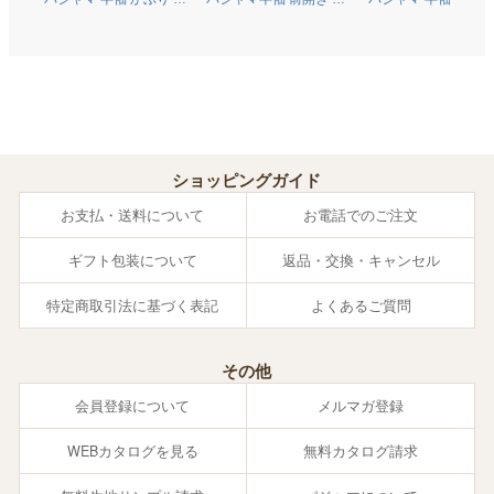
首 綿100％二重ガーゼ
なし オーガニックコッ
首 オーガニックコッ
(ダブルガーゼ) 0370
トン100％薄地天竺ニッ
ン100％薄地天竺ニ
ト 0372
0374
ショッピングガイド
お支払・送料について
お電話でのご注文
ギフト包装について
返品・交換・キャンセル
特定商取引法に基づく表記
よくあるご質問
その他
会員登録について
メルマガ登録
WEBカタログを見る
無料カタログ請求