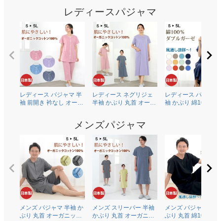
レディースパジャマ
レディース パジャマ 半
レディース ネグリジェ
レディース パジャマ
袖 前開き 衿なし オーガ
半袖 かぶり 丸首 オーガ
袖 かぶり 綿100％二
ニックコットン100％薄
ニックコットン100％薄
ガーゼ(ダブルガーゼ
地天竺ニット 0601
地天竺ニット 0704
0602
メンズパジャマ
メンズ パジャマ 半袖 か
メンズ スリーパー 半袖
メンズ パジャマ 半袖
ぶり 丸首 オーガニック
かぶり 丸首 オーガニッ
ぶり 丸首 綿100％二