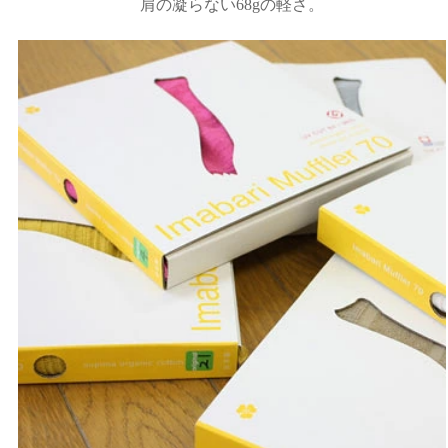
肩の凝らない68gの軽さ。