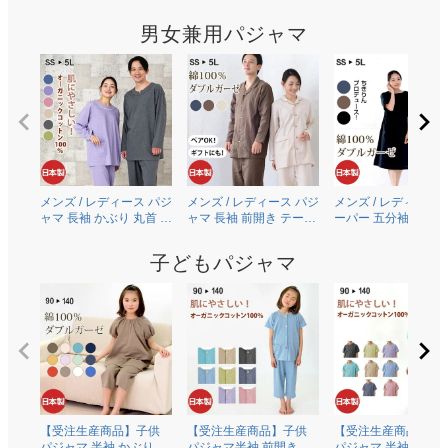
コットン100％薄地天竺
クコットン100％薄地天
ガーゼ(ダブルガーゼ
ニット 0502
竺ニット 0703
0504
男女兼用パジャマ
メンズ / レディース パジ
メンズ / レディース パジ
メンズ / レディース 
ャマ 長袖 かぶり 丸首 オ
ャマ 長袖 前開き テーラ
ーパー 五分袖 半袖 
ーガニックコットン
ーカラー 綿100％二重ガ
り 丸首 [ちきりんプ
100％薄地天竺ニット
ーゼ(ダブルガーゼ)
ュース] 綿100％二重
子どもパジャマ
0303
0306
ーゼ(ダブルガーゼ)
0609
【受注生産商品】子供
【受注生産商品】子供
【受注生産商品】子
パジャマ 半袖 かぶり 丸
パジャマ半袖 前開き 衿
パジャマ 半袖 かぶり