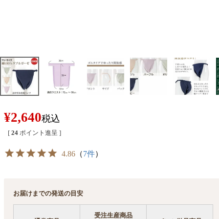
¥
2,640
税込
[
24
ポイント進呈 ]
4.86
（
7件
）
お届けまでの発送の目安
受注生産商品